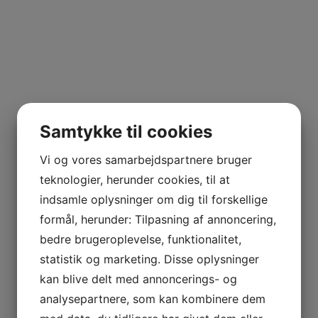
t producere medlemskort til medlemmer af klubbers,
n hjælpe med at spore medlemsskab og give medlemmerne
ucere gavekort, der kan bruges til at købe varer eller
t markedsføre virksomheden og øge salget.
tprinter
Samtykke til cookies
på markedet. Når du vælger en kortprinter, er det vigtigt
er nogle faktorer, du bør overveje:
Vi og vores samarbejdspartnere bruger
tere er bedre egnet til at printe en bestemt type kort,
teknologier, herunder cookies, til at
indsamle oplysninger om dig til forskellige
e et stort antal kort, skal du vælge en printer med en høj
formål, herunder: Tilpasning af annoncering,
bedre brugeroplevelse, funktionalitet,
har brug for kort af høj kvalitet, skal du vælge en printer
statistik og marketing. Disse oplysninger
kan blive delt med annoncerings- og
analysepartnere, som kan kombinere dem