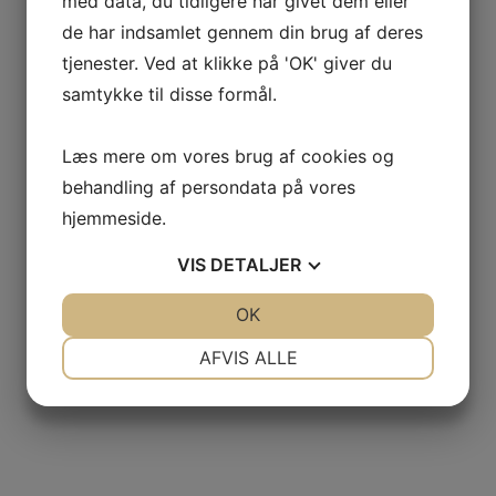
med data, du tidligere har givet dem eller
de har indsamlet gennem din brug af deres
tjenester. Ved at klikke på 'OK' giver du
samtykke til disse formål.
Læs mere om vores brug af cookies og
behandling af persondata på vores
hjemmeside.
VIS
DETALJER
JA
NEJ
OK
JA
NEJ
NØDVENDIGE
PRÆFERENCER
AFVIS ALLE
JA
NEJ
JA
NEJ
MARKETING
STATISTIK